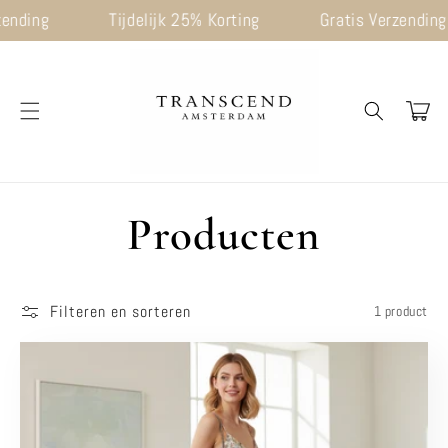
Meteen
ending
Tijdelijk 25% Korting
Gratis Verzending
naar de
content
Winkelwage
C
Producten
o
Filteren en sorteren
1 product
l
l