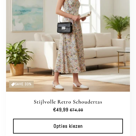
e
c
t
i
e
:
SAVE 33%
Stijlvolle Retro Schoudertas
Aanbiedingsprijs
€49,99
Normale
€74,99
prijs
Opties kiezen